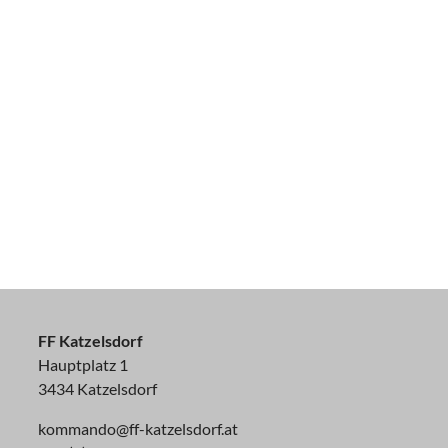
FF Katzelsdorf
Hauptplatz 1
3434 Katzelsdorf
kommando@ff-katzelsdorf.at