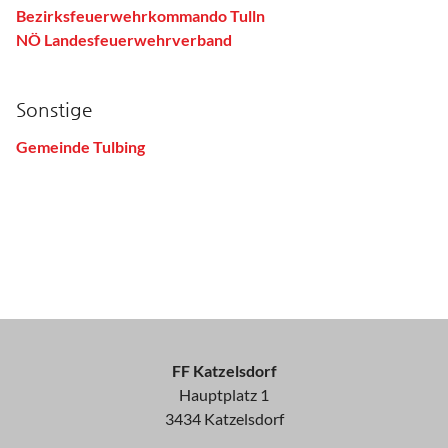
Bezirksfeuerwehrkommando Tulln
NÖ Landesfeuerwehrverband
Sonstige
Gemeinde Tulbing
FF Katzelsdorf
Hauptplatz 1
3434 Katzelsdorf