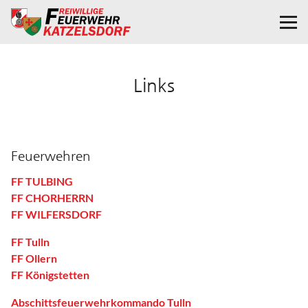
Links
Feuerwehren
FF TULBING
FF CHORHERRN
FF WILFERSDORF
FF Tulln
FF Ollern
FF Königstetten
Abschittsfeuerwehrkommando Tulln