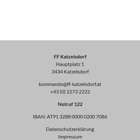
FF Katzelsdorf
Hauptplatz 1
3434 Katzelsdorf
kommando@ff-katzelsdorf.at
+43 (0) 2273 2222
Notruf 122
IBAN: AT91 3288 0000 0200 7086
Datenschutzerklärung
Impressum